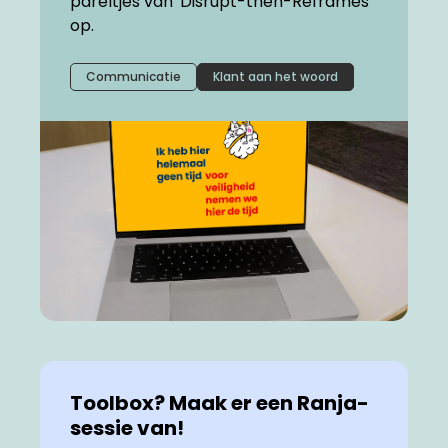
pareltjes van 'Disrupt-then-Reframes'
op.
Communicatie
Klant aan het woord
Toolbox? Maak er een Ranja-
sessie van!