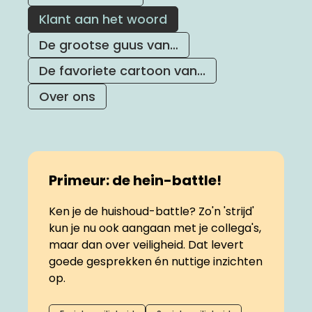
Klant aan het woord
De grootse guus van…
Direct naar
De favoriete cartoon van...
Werken bij
Over ons
Vacature senior adviseur
gedragsverandering
hein-generator
Primeur: de hein-battle!
Ken je de huishoud-battle? Zo'n 'strijd'
kun je nu ook aangaan met je collega's,
maar dan over veiligheid. Dat levert
goede gesprekken én nuttige inzichten
op.