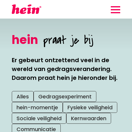
Wij maken
hein
praat je bij
gebruik van
Zo werkt hein
cookies
Aan de slag
Er gebeurt ontzettend veel in de
Cookies helpen ons begrijpen hoe
wereld van gedragsverandering.
Klantverhalen
je de website gebruikt. Zo kunnen
Daarom praat hein je hieronder bij.
we steeds verbeteren. Wil je
meer weten?
Blog
Alles
Gedragsexperiment
Cookies aanpassen
Team
hein-momentje
Fysieke veiligheid
Sociale veiligheid
Kernwaarden
Contact
Alle cookies accepteren
Communicatie