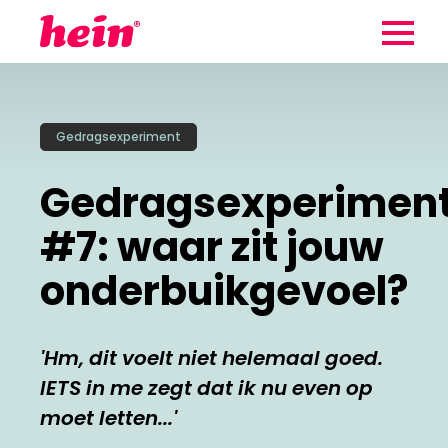
Wij maken
gebruik van
Gedragsexperiment
Zo werkt hein
cookies
Gedragsexperimen
Aan de slag
Cookies helpen ons begrijpen hoe
#7: waar zit jouw
Klantverhalen
je de website gebruikt. Zo kunnen
onderbuikgevoel?
we steeds verbeteren. Wil je
meer weten?
Blog
Cookies aanpassen
'Hm, dit voelt niet helemaal goed.
Team
IETS in me zegt dat ik nu even op
Contact
moet letten...'
Alle cookies accepteren