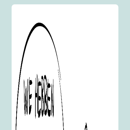
Direct naar
Werken bij
Vacature senior adviseur
gedragsverandering
hein-generator