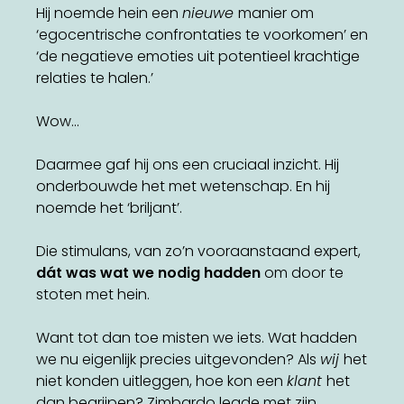
Hij noemde hein een
nieuwe
manier om
‘egocentrische confrontaties te voorkomen’ en
‘de negatieve emoties uit potentieel krachtige
relaties te halen.’
Wow…
Daarmee gaf hij ons een cruciaal inzicht. Hij
onderbouwde het met wetenschap. En hij
noemde het ‘briljant’.
Die stimulans, van zo’n vooraanstaand expert,
dát was wat we nodig hadden
om door te
stoten met hein.
Want tot dan toe misten we iets. Wat hadden
we nu eigenlijk precies uitgevonden? Als
wij
het
niet konden uitleggen, hoe kon een
klant
het
dan begrijpen? Zimbardo legde met zijn