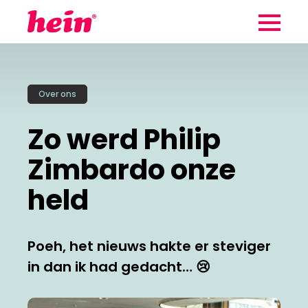
Wij maken
gebruik van
Over ons
Zo werkt hein
cookies
Zo werd Philip
Aan de slag
Cookies helpen ons begrijpen hoe
Zimbardo onze
Klantverhalen
je de website gebruikt. Zo kunnen
held
we steeds verbeteren. Wil je
meer weten?
Blog
Cookies aanpassen
Poeh
, het nieuws hakte er steviger
Team
in dan ik had gedacht… 😢
Contact
Alle cookies accepteren