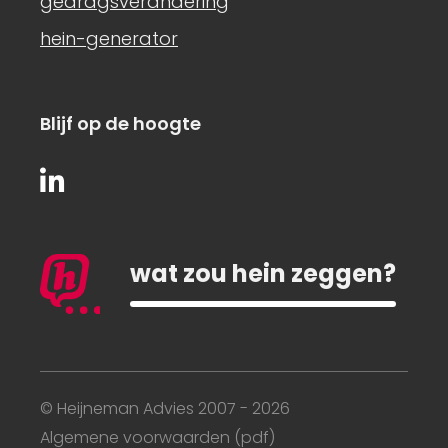
gedragsverandering
hein-generator
Blijf op de hoogte
wat zou hein zeggen?
Blijf op de hoogte
© Heijneman Advies 2007 - 2026
Algemene voorwaarden (pdf)