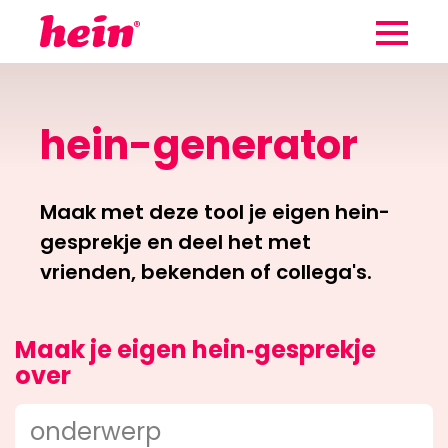
Wij maken
gebruik van
hein-generator
Zo werkt hein
cookies
Aan de slag
Maak met deze tool je eigen hein-
Cookies helpen ons begrijpen hoe
gesprekje en deel het met
Klantverhalen
je de website gebruikt. Zo kunnen
vrienden, bekenden of collega's.
we steeds verbeteren. Wil je
meer weten?
Blog
Maak je eigen hein‑gesprekje
Cookies aanpassen
Team
over
Contact
Alle cookies accepteren